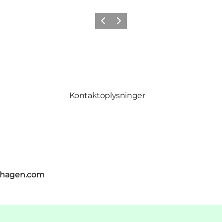
Forrige
Næste
Kontaktoplysninger
nhagen.com