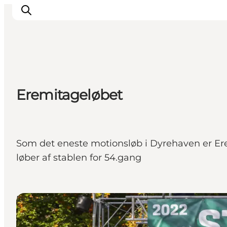
This is Copenhagen
Eremitageløbet
Aktiviteter
Spis & drik
Områder
Planlæg din tur
Som det eneste motionsløb i Dyrehaven er Er
CopenPay
løber af stablen for 54.gang
Copenhagen Card
Det sker