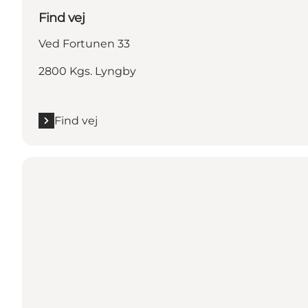
Find vej
Ved Fortunen 33
2800 Kgs. Lyngby
Find vej