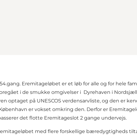
 54.gang. Eremitageløbet er et løb for alle og for hele f
foregået i de smukke omgivelser i Dyrehaven i Nordsjæl
aven optaget på UNESCOS verdensarvliste, og den er ken
ns København er vokset omkring den. Derfor er Eremitag
asserer det flotte Eremitageslot 2 gange undervejs.
emitageløbet med flere forskellige bæredygtigheds tilta