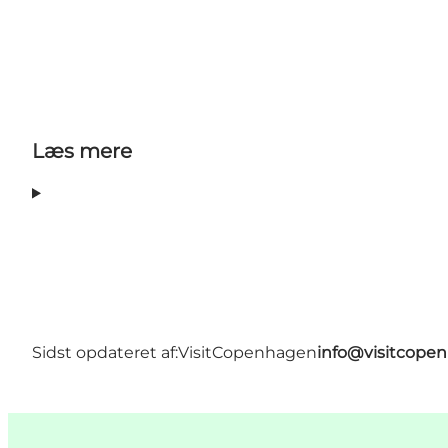
Læs mere
Sidst opdateret af:
VisitCopenhagen
info@visitcope