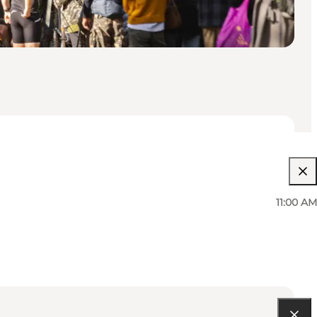
11:00 AM