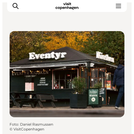
Lokale smagsoplevelser
This is Copenhagen
Aktiviteter
Spis & drik
Områder
Planlæg din tur
CopenPay
Copenhagen Card
Foto
:
Daniel Rasmussen
©
VisitCopenhagen