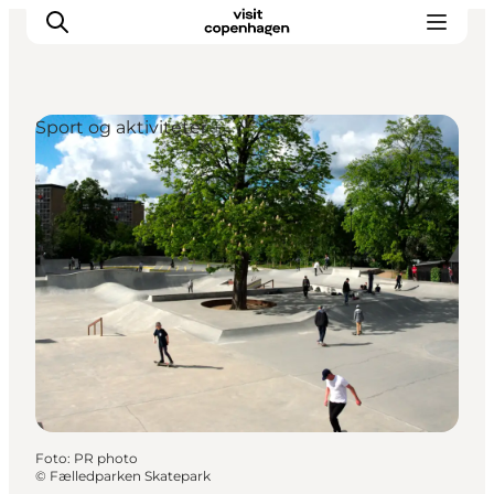
Sport og aktiviteter
This is Copenhagen
Aktiviteter
Spis & drik
Områder
Planlæg din tur
CopenPay
Copenhagen Card
Foto
:
PR photo
©
Fælledparken Skatepark