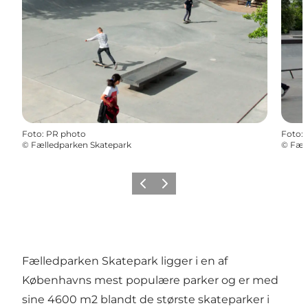
Foto
:
PR photo
Foto
:
©
Fælledparken Skatepark
©
Fæl
Forrige
Næste
Fælledparken Skatepark ligger i en af
Københavns mest populære parker og er med
sine 4600 m2 blandt de største skateparker i