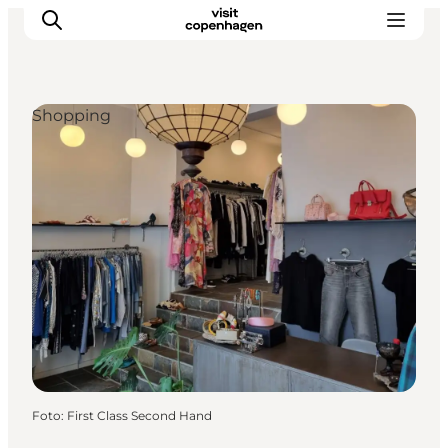
Shopping
This is Copenhagen
Aktiviteter
Spis & drik
Områder
Planlæg din tur
CopenPay
Copenhagen Card
Foto
:
First Class Second Hand