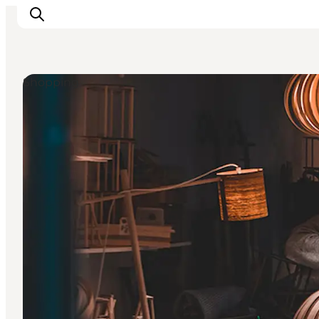
Shopping
This is Copenhagen
Aktiviteter
Spis & drik
Områder
Planlæg din tur
CopenPay
Copenhagen Card