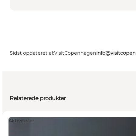
Sidst opdateret af:
VisitCopenhagen
info@visitcope
Relaterede produkter
Aktiviteter