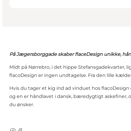
På Jægersborggade skaber flaceDesign unikke, hån
Midt på Nørrebro, i det hippe Stefansgadekvarter,
flacoDesign er ingen undtagelse. Fra den lille kæld
Hvis du tager et kig ind ad vinduet hos flacoDesign
og en er håndlavet i dansk, bæredygtigt askefiner, o
du ønsker.