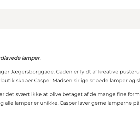
dlavede lamper.
 ligger Jægersborggade. Gaden er fyldt af kreative pus
erbutik skaber Casper Madsen sirlige snoede lamper og s
 er det svært ikke at blive betaget af de mange fine fo
g alle lamper er unikke. Casper laver gerne lamperne på b