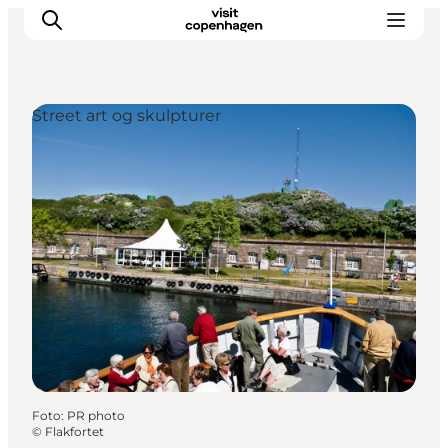
Street art og skulpturer
This is Copenhagen
Aktiviteter
Spis & drik
Områder
Planlæg din tur
CopenPay
Copenhagen Card
Foto
:
PR photo
©
Flakfortet