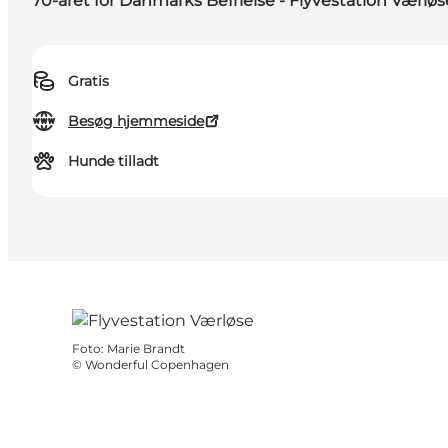
70-året for Danmarks Befrielse - Flyvestation Værløs
Gratis
Besøg hjemmeside
Hunde tilladt
Foto
:
Marie Brandt
©
Wonderful Copenhagen