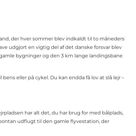
0 mand, der hver sommer blev indkaldt til to måneders
ve udgjort en vigtig del af det danske forsvar blev
re gamle bygninger og den 3 km lange landingsbane
bens eller på cykel. Du kan endda få lov at slå lejr –
ejrpladsen har alt det, du har brug for med bålplads,
ontan udflugt til den gamle flyvestation, der