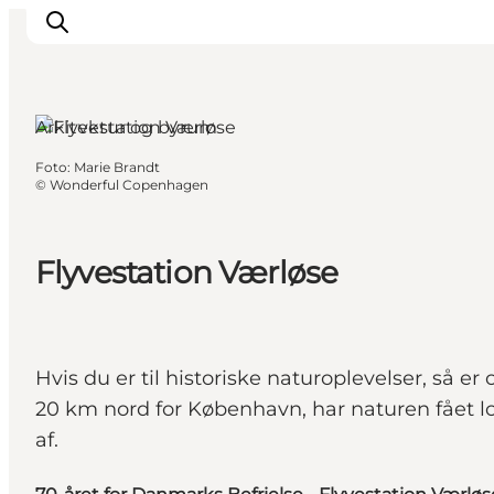
Arkitektur og byrum
Foto
:
Marie Brandt
This is Copenhagen
©
Wonderful Copenhagen
Aktiviteter
Spis & drik
Flyvestation Værløse
Områder
Planlæg din tur
CopenPay
Copenhagen Card
Hvis du er til historiske naturoplevelser, så e
20 km nord for København, har naturen fået lov
af.