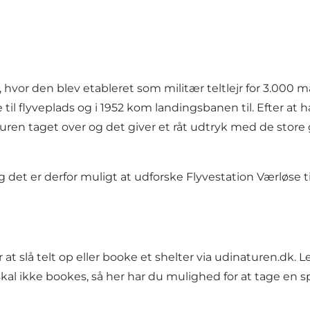
10, hvor den blev etableret som militær teltlejr for 3.00
 flyveplads og i 1952 kom landingsbanen til. Efter at ha
turen taget over og det giver et råt udtryk med de sto
 det er derfor muligt at udforske Flyvestation Værløse til 
at slå telt op eller booke et shelter via
udinaturen.dk
. L
al ikke bookes, så her har du mulighed for at tage en sp