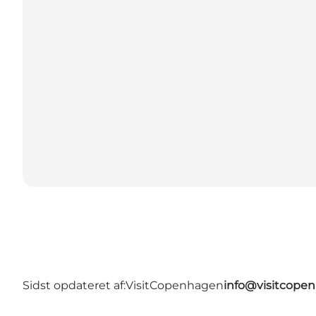
Sidst opdateret af:
VisitCopenhagen
info@visitcope