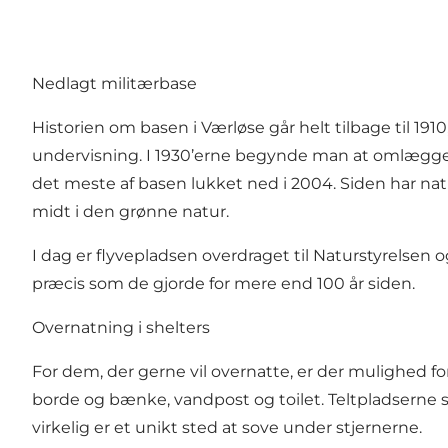
Nedlagt militærbase
Historien om basen i Værløse går helt tilbage til 19
undervisning. I 1930’erne begynde man at omlægge til
det meste af basen lukket ned i 2004. Siden har na
midt i den grønne natur.
I dag er flyvepladsen overdraget til Naturstyrelsen og
præcis som de gjorde for mere end 100 år siden.
Overnatning i shelters
For dem, der gerne vil overnatte, er der mulighed for 
borde og bænke, vandpost og toilet. Teltpladserne sk
virkelig er et unikt sted at sove under stjernerne.