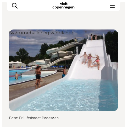
Svømmehaller og vandlande
This is Copenhagen
Aktiviteter
Spis & drik
Områder
Planlæg din tur
CopenPay
Copenhagen Card
Foto
:
Friluftsbadet Badesøen