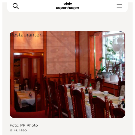
Restauranter
This is Copenhagen
Aktiviteter
Spis & drik
Områder
Planlæg din tur
CopenPay
Copenhagen Card
Foto
:
PR Photo
©
Fu Hao