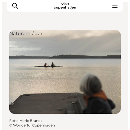
Naturområder
This is Copenhagen
Aktiviteter
Spis & drik
Områder
Planlæg din tur
CopenPay
Copenhagen Card
Foto
:
Marie Brandt
©
Wonderful Copenhagen