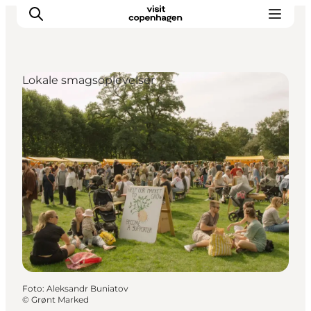
Lokale smagsoplevelser
This is Copenhagen
Aktiviteter
Spis & drik
Områder
Planlæg din tur
CopenPay
Copenhagen Card
Foto
:
Aleksandr Buniatov
©
Grønt Marked