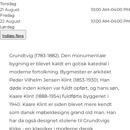
Torsdag
21 August
10:00 AM–04:00 PM
Forrige
Næste
Fredag
22 August
10:00 AM–04:00 PM
Lørdag
Indlæs flere
Grundtvigs Kirke er opført til minde om den
store danske præst, digter og reformator N.F.S.
Grundtvig (1783-1882). Den monumentale
bygning er blevet kaldt en gotisk katedral i
moderne fortolkning. Bygmester er arkitekt
Peder Vilhelm Jensen Klint (1853-1930). Han
døde inden kirken var fuldt opført, og hans søn,
Kaare Klint (1888-1954) fuldførte byggeriet i
1940. Kaare Klint er siden blevet mere kendt
som dansk møbeldesigns grand old man. Han
har da også designet stolene til Grundtvigs
Kirke - en klassiker i moderne dansk