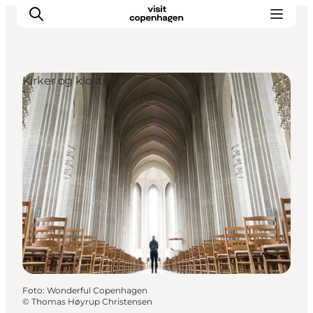
Kirker og klostre
This is Copenhagen
Aktiviteter
Spis & drik
Områder
Planlæg din tur
CopenPay
Copenhagen Card
Foto
:
Wonderful Copenhagen
©
Thomas Høyrup Christensen