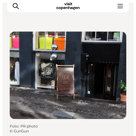
Shopping
This is Copenhagen
Aktiviteter
Spis & drik
Områder
Planlæg din tur
CopenPay
Copenhagen Card
Foto
:
PR photo
©
GunGun