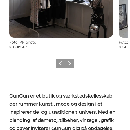
Foto
:
PR photo
Foto
:
©
GunGun
©
Gun
Forrige
Næste
GunGun er et butik og værkstedsfællesskab
der rummer kunst , mode og design i et
inspirerende og utraditionelt univers.
Med en
blanding af dametøj, tilbehør, vintage , grafik
og gaver inviterer GunGun dig på opdagelse.