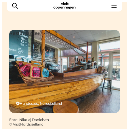
Restauranter
This is Copenhagen
Aktiviteter
Spis & drik
Områder
Planlæg din tur
CopenPay
Copenhagen Card
Hundested, Nordsjælland
Foto
:
Nikolaj Danielsen
©
VisitNordsjælland