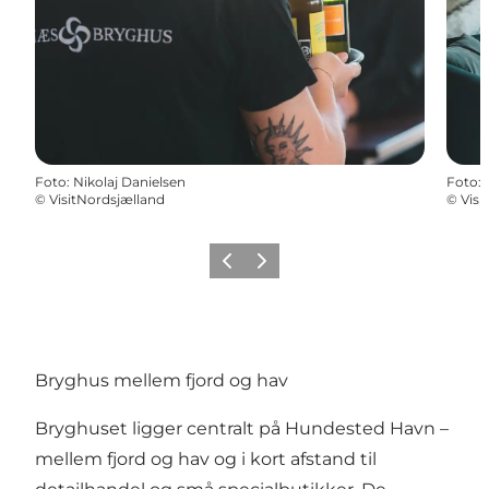
Foto
:
Nikolaj Danielsen
Foto
:
©
VisitNordsjælland
©
Visi
Forrige
Næste
Bryghus mellem fjord og hav
Bryghuset ligger centralt på Hundested Havn –
mellem fjord og hav og i kort afstand til