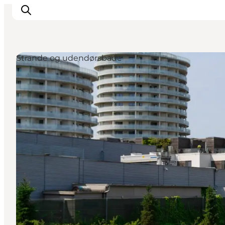
Strande og udendørsbade
This is Copenhagen
Aktiviteter
Spis & drik
Områder
Planlæg din tur
CopenPay
Copenhagen Card