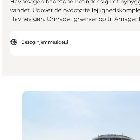
Havnevigen badezone befinder sig i et nybygg
vandet. Udover de nyopførte lejlighedskomplek
Havnevigen. Området grænser op til Amager 
Besøg hjemmeside