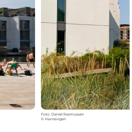
Foto
:
Daniel Rasmussen
©
Havnevigen