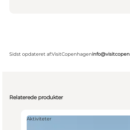
Sidst opdateret af:
VisitCopenhagen
info@visitcope
Relaterede produkter
Aktiviteter