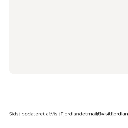
Sidst opdateret af:
VisitFjordlandet
mail@visitfjordla