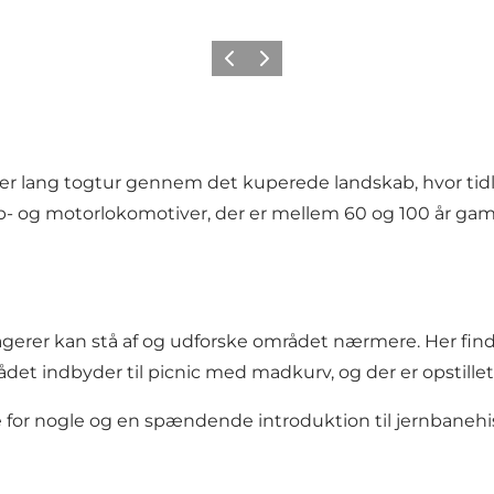
Forrige
Næste
r lang togtur gennem det kuperede landskab, hvor tidli
p- og motorlokomotiver, der er mellem 60 og 100 år gaml
agerer kan stå af og udforske området nærmere. Her find
ådet indbyder til picnic med madkurv, og der er opstille
for nogle og en spændende introduktion til jernbanehist