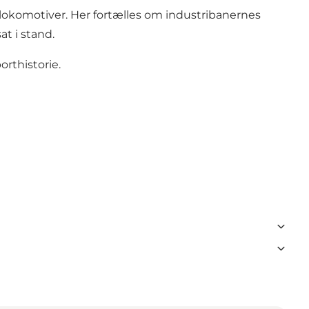
lokomotiver. Her fortælles om industribanernes
t i stand.
orthistorie.