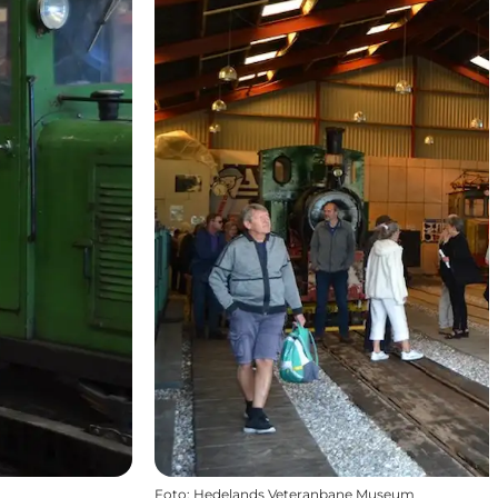
Foto
:
Hedelands Veteranbane Museum