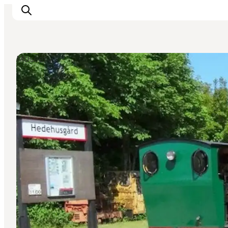
Museer
This is Copenhagen
Aktiviteter
Spis & drik
Områder
Planlæg din tur
CopenPay
Copenhagen Card