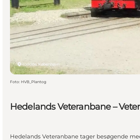
Roskilde, København
Foto
:
HVB_Plantog
Hedelands Veteranbane – Vete
Hedelands Veteranbane tager besøgende med 