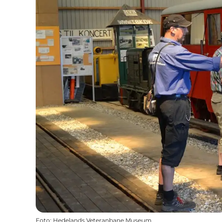
Foto
:
Hedelands Veteranbane Museum