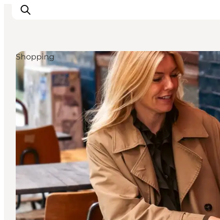
Shopping
This is Copenhagen
Aktiviteter
Spis & drik
Områder
Planlæg din tur
CopenPay
Copenhagen Card