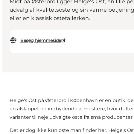
Midt på Østerbro ligger Helge's Ost, en lille p
udvalg af kvalitetsoste og sin varme betjeni
eller en klassisk ostetallerken.
Besøg hjemmeside
Helge's Ost på Østerbro i København er en butik, d
en afslappet og indbydende atmosfære, hvor duften a
varianter til nøje udvalgte oste fra små producenter i
Det er dog ikke kun oste man finder her. Helge's Os