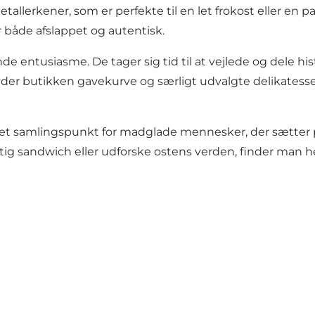
allerkener, som er perfekte til en let frokost eller en 
r både afslappet og autentisk.
de entusiasme. De tager sig tid til at vejlede og dele hi
lbyder butikken gavekurve og særligt udvalgte delikates
er et samlingspunkt for madglade mennesker, der sætter
ig sandwich eller udforske ostens verden, finder man he