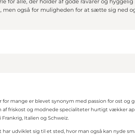
erle for alle, der holder af gode råvarer og hyggeli
ng, men også for muligheden for at sætte sig ned
er for mange er blevet synonym med passion for ost og g
f friskost og modnede specialiteter hurtigt vækker appe
 Frankrig, Italien og Schweiz.
t har udviklet sig til et sted, hvor man også kan nyde 