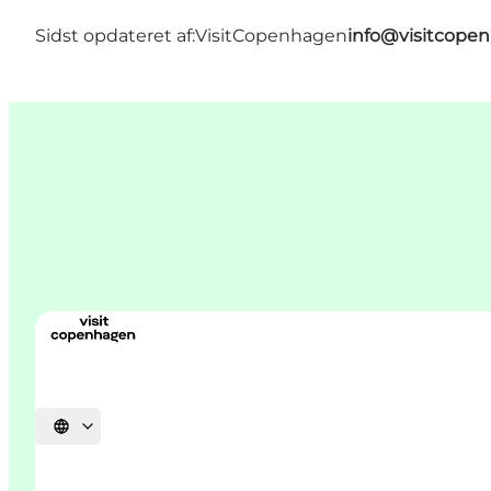
Sidst opdateret af:
VisitCopenhagen
info@visitcope
Vælg sprog