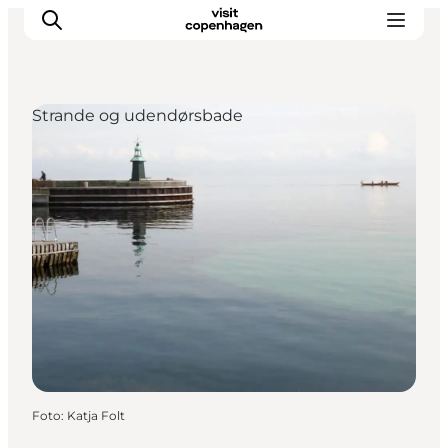
Strande og udendørsbade
This is Copenhagen
Aktiviteter
Spis & drik
Områder
Planlæg din tur
CopenPay
Copenhagen Card
Foto
:
Katja Folt