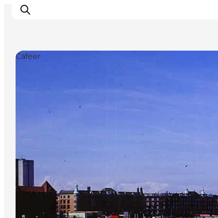
Cafeer
This is Copenhagen
Aktiviteter
Spis & drik
Områder
Planlæg din tur
CopenPay
Copenhagen Card