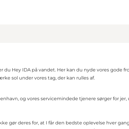
r du Hey IDA på vandet. Her kan du nyde vores gode fro
rke sol under vores tag, der kan rulles af.
nhavn, og vores servicemindede tjenere sørger for jer, u
kke gør deres for, at I får den bedste oplevelse hver gang