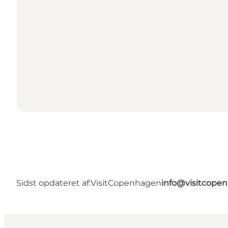
Sidst opdateret af:
VisitCopenhagen
info@visitcope