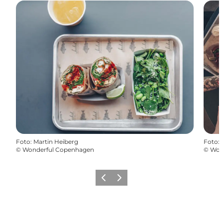
Foto
:
Martin Heiberg
Foto
:
©
Wonderful Copenhagen
©
Won
Forrige
Næste