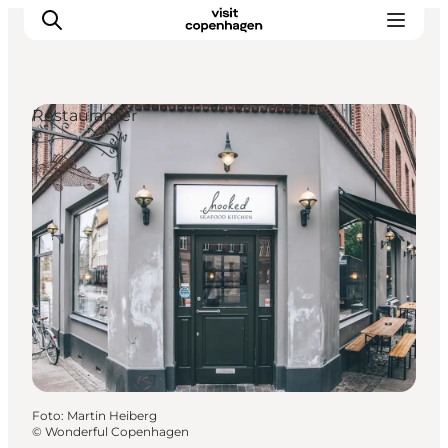
Restauranter
This is Copenhagen
Aktiviteter
Spis & drik
Områder
Planlæg din tur
CopenPay
Copenhagen Card
Foto
:
Martin Heiberg
©
Wonderful Copenhagen