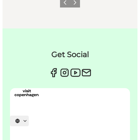
Forrige
Næste
Get Social
Vælg sprog