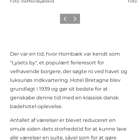
Foto
:
VisitNordsjælland
Foto
:
Forrige
Næste
Der var en tid, hvor Hornbæk var kendt som
"Lysets by", et populært ferieresort for
velhavende borgere, der søgte ro ved havet og
luksuriøs indkvartering. Hotel Bretagne blev
grundlagt i 1939 og gør sit bedste for at
genskabe denne tid med en klassisk dansk
badehotel-oplevelse.
Antallet af værelser er blevet reduceret en
smule siden dets storhedstid for at kunne lave
alle værelser en suite, såvel som for at gøre