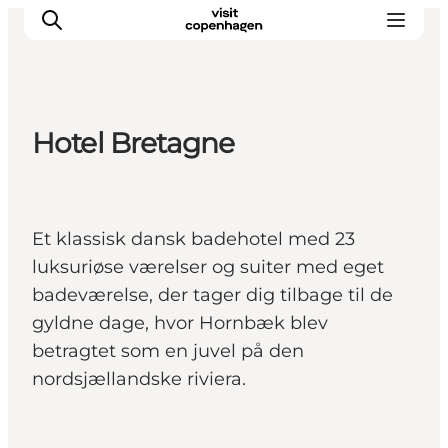
Hotel Bretagne
This is Copenhagen
Aktiviteter
Spis & drik
Et klassisk dansk badehotel med 23
Områder
luksuriøse værelser og suiter med eget
Planlæg din tur
badeværelse, der tager dig tilbage til de
CopenPay
gyldne dage, hvor Hornbæk blev
Copenhagen Card
betragtet som en juvel på den
nordsjællandske riviera.