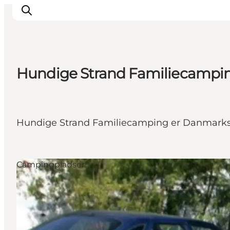
Hundige Strand Familiecampi
This is Copenhagen
Aktiviteter
Spis & drik
Hundige Strand Familiecamping er Danmarks æ
Områder
Planlæg din tur
CopenPay
Campingpladser
Copenhagen Card