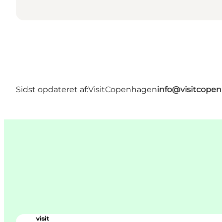
Sidst opdateret af:
VisitCopenhagen
info@visitcope