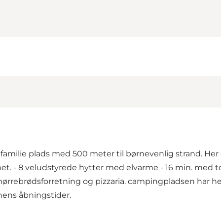
 familie plads med 500 meter til børnevenlig strand. Her
net. - 8 veludstyrede hytter med elvarme - 16 min. med t
rrebrødsforretning og pizzaria. campingpladsen har helå
nens åbningstider.