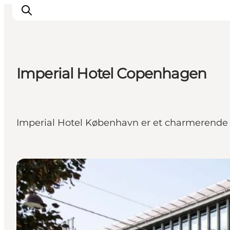
Imperial Hotel Copenhagen
This is Copenhagen
Aktiviteter
Spis & drik
Imperial Hotel København er et charmerende og
Områder
Planlæg din tur
CopenPay
Hoteller
Copenhagen Card