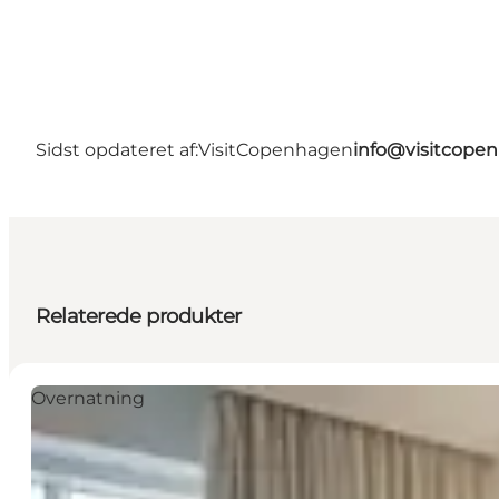
Sidst opdateret af:
VisitCopenhagen
info@visitcope
Relaterede produkter
Overnatning