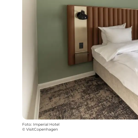
Foto
:
Imperial Hotel
©
VisitCopenhagen