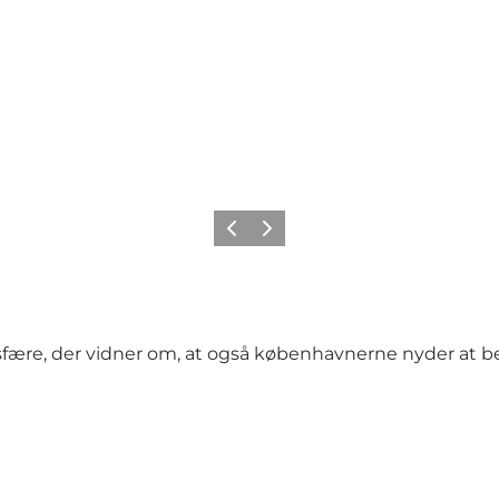
Forrige
Næste
ære, der vidner om, at også københavnerne nyder at besø