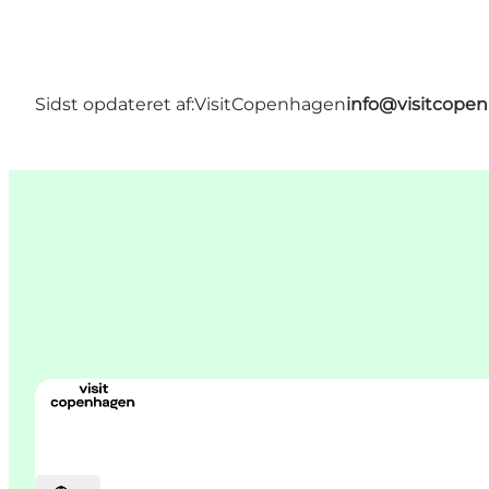
Sidst opdateret af:
VisitCopenhagen
info@visitcope