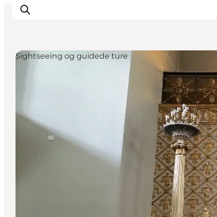
Sightseeing og guidede ture
This is Copenhagen
Aktiviteter
Spis & drik
Områder
Planlæg din tur
CopenPay
Copenhagen Card