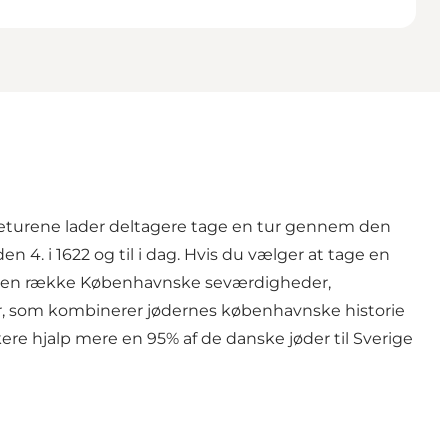
eturene lader deltagere tage en tur gennem den
n 4. i 1622 og til i dag. Hvis du vælger at tage en
 til en række Københavnske seværdigheder,
, som kombinerer jødernes københavnske historie
ere hjalp mere en 95% af de danske jøder til Sverige