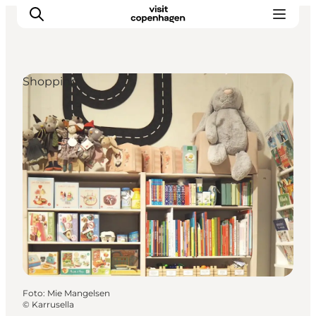
Shopping
This is Copenhagen
Aktiviteter
Spis & drik
Områder
Planlæg din tur
CopenPay
Copenhagen Card
Foto
:
Mie Mangelsen
©
Karrusella