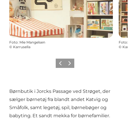
Foto
:
Mie Mangelsen
Foto
:
©
Karrusella
©
Karr
Forrige
Næste
Børnbutik i Jorcks Passage ved Strøget, der
sælger børnetøj fra blandt andet Katvig og
Småfolk, samt legetøj, spil, børnebøger og
babyting. Et sandt mekka for børnefamilier.