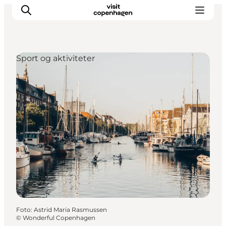
Sport og aktiviteter
This is Copenhagen
Aktiviteter
Spis & drik
Områder
Planlæg din tur
CopenPay
Copenhagen Card
Foto
:
Astrid Maria Rasmussen
©
Wonderful Copenhagen