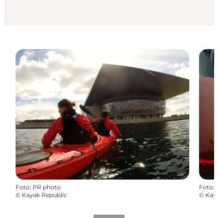
Foto
:
PR photo
Foto
:
©
Kayak Republic
©
Kay