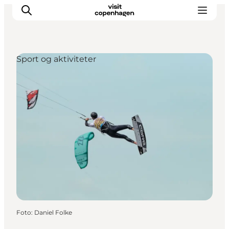
Sport og aktiviteter
This is Copenhagen
Aktiviteter
Spis & drik
Områder
Planlæg din tur
CopenPay
Copenhagen Card
Foto
:
Daniel Folke