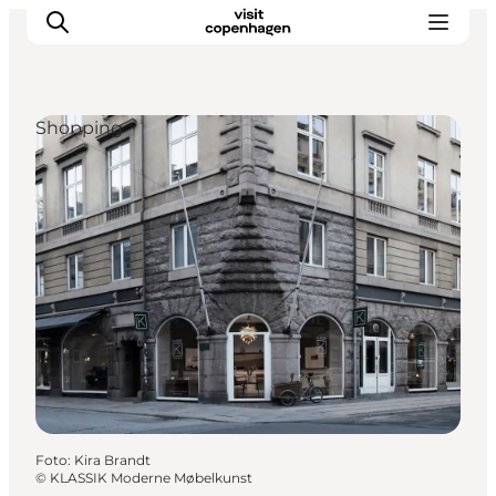
Shopping
This is Copenhagen
Aktiviteter
Spis & drik
Områder
Planlæg din tur
CopenPay
Copenhagen Card
Foto
:
Kira Brandt
©
KLASSIK Moderne Møbelkunst