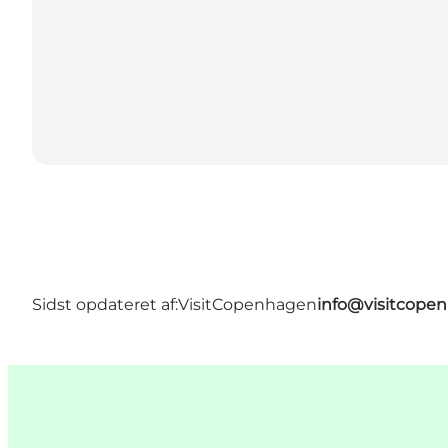
Sidst opdateret af:
VisitCopenhagen
info@visitcope