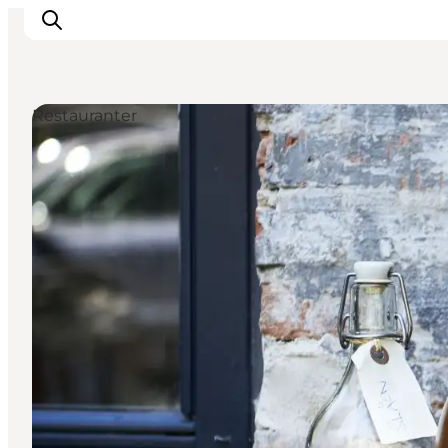
Restauranter
This is Copenhagen
Aktiviteter
Spis & drik
Områder
Planlæg din tur
CopenPay
Copenhagen Card