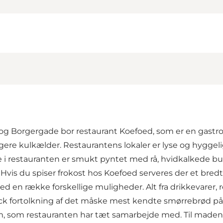
g Borgergade bor restaurant Koefoed, som er en gastro
igere kulkælder. Restaurantens lokaler er lyse og hyggel
 i restauranten er smukt pyntet med rå, hvidkalkede bu
. Hvis du spiser frokost hos Koefoed serveres der et br
 en række forskellige muligheder. Alt fra drikkevarer, re
ck fortolkning af det måske mest kendte smørrebrød p
 som restauranten har tæt samarbejde med. Til maden ka