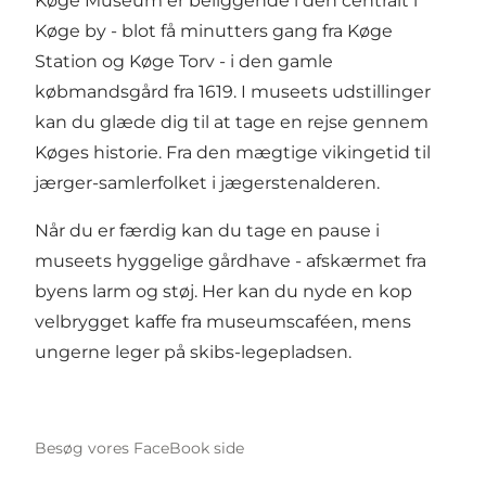
Køge Museum er beliggende i den centralt i
Køge by - blot få minutters gang fra Køge
Station og Køge Torv - i den gamle
købmandsgård fra 1619. I museets udstillinger
kan du glæde dig til at tage en rejse gennem
Køges historie. Fra den mægtige vikingetid til
jærger-samlerfolket i jægerstenalderen.
Når du er færdig kan du tage en pause i
museets hyggelige gårdhave - afskærmet fra
byens larm og støj. Her kan du nyde en kop
velbrygget kaffe fra museumscaféen, mens
ungerne leger på skibs-legepladsen.
Besøg vores FaceBook side