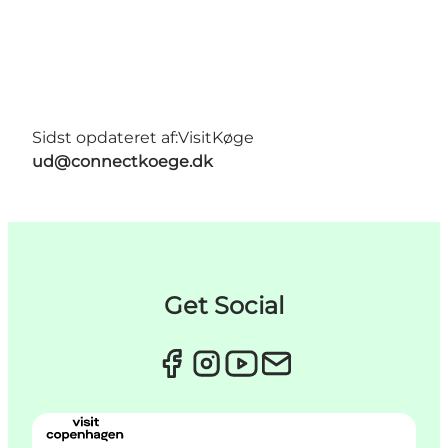
Sidst opdateret af:
VisitKøge
ud@connectkoege.dk
Get Social