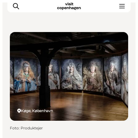
Museer
This is Copenhagen
Aktiviteter
Spis & drik
Områder
Planlæg din tur
CopenPay
Copenhagen Card
Køge, København
Foto
:
Produktejer