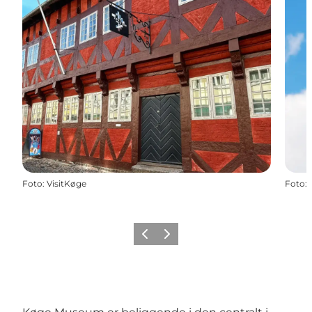
Foto
:
VisitKøge
Foto
:
Forrige
Næste