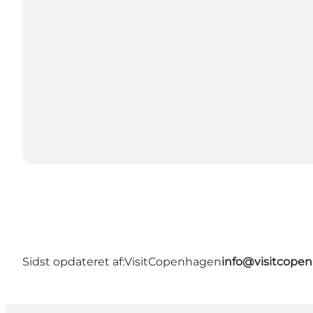
Sidst opdateret af:
VisitCopenhagen
info@visitcope