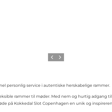
Forrige
Næste
el personlig service i autentiske herskabelige rammer.
ible rammer til møder. Med nem og hurtig adgang til hus
t møde på Kokkedal Slot Copenhagen en unik og inspirere