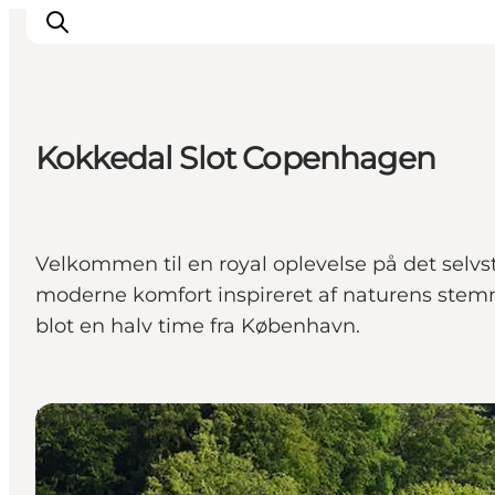
Kokkedal Slot Copenhagen
This is Copenhagen
Aktiviteter
Spis & drik
Velkommen til en royal oplevelse på det sel
Områder
moderne komfort inspireret af naturens stemnin
Planlæg din tur
blot en halv time fra København.
CopenPay
Copenhagen Card
Hoteller