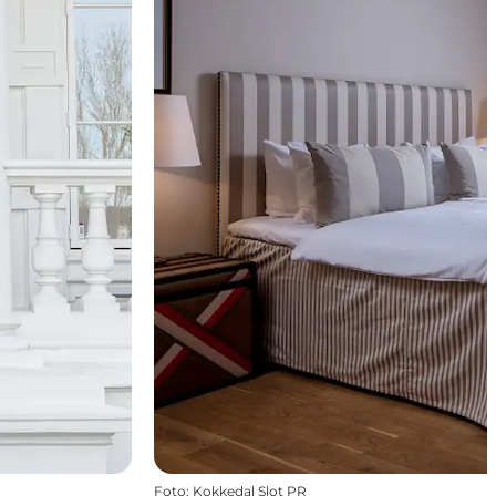
Foto
:
Kokkedal Slot PR