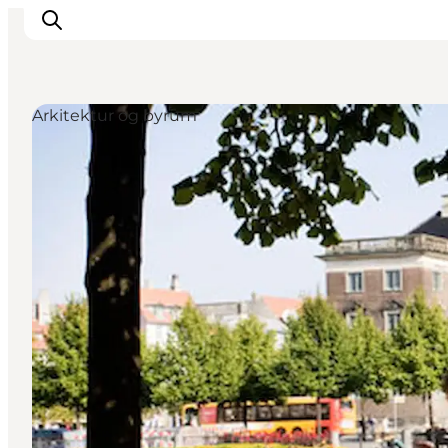
Arkitektur og byrum
This is Copenhagen
Aktiviteter
Spis & drik
Områder
Planlæg din tur
CopenPay
Copenhagen Card