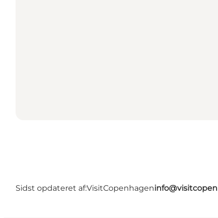
Sidst opdateret af:
VisitCopenhagen
info@visitcope