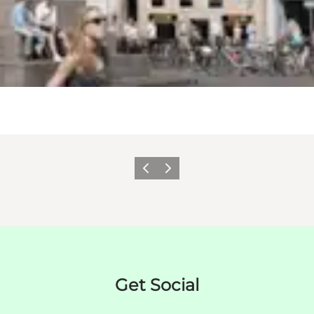
Forrige
Næste
Get Social