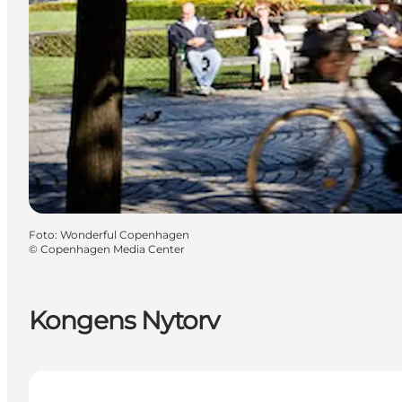
Foto
:
Wonderful Copenhagen
©
Copenhagen Media Center
Kongens Nytorv