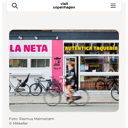
Restauranter
This is Copenhagen
Aktiviteter
Spis & drik
Områder
Planlæg din tur
CopenPay
Copenhagen Card
Foto
:
Rasmus Malmstrøm
©
Mikkeller