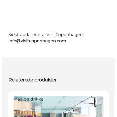
Sidst opdateret af:
VisitCopenhagen
info@visitcopenhagen.com
Relaterede produkter
Mad og drikke