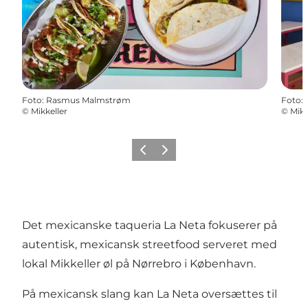
Foto
:
Rasmus Malmstrøm
Foto
:
©
Mikkeller
©
Mikk
Forrige
Næste
Det mexicanske taqueria La Neta fokuserer på
autentisk, mexicansk streetfood serveret med
lokal Mikkeller øl på Nørrebro i København.
På mexicansk slang kan La Neta oversættes til