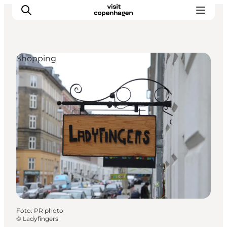
Shopping
This is Copenhagen
Aktiviteter
Spis & drik
Områder
Planlæg din tur
CopenPay
Copenhagen Card
Foto
:
PR photo
©
Ladyfingers