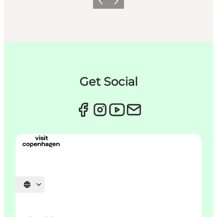
Forrige
Næste
Get Social
Vælg sprog