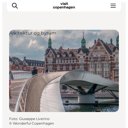
Arkitektur og byrum
This is Copenhagen
Aktiviteter
Spis & drik
Områder
Planlæg din tur
CopenPay
Copenhagen Card
Foto
:
Giuseppe Liverino
©
Wonderful Copenhagen