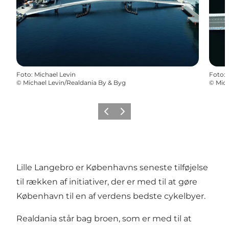
Foto
:
Michael Levin
Foto
:
©
Michael Levin/Realdania By & Byg
©
Mich
Forrige
Næste
Lille Langebro er Københavns seneste tilføjelse
til rækken af initiativer, der er med til at gøre
København til en af verdens bedste cykelbyer.
Realdania står bag broen, som er med til at