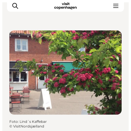
Cafeer
This is Copenhagen
Aktiviteter
Spis & drik
Områder
Planlæg din tur
CopenPay
Copenhagen Card
Foto
:
Lind´s Kaffebar
©
VisitNordsjælland