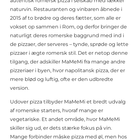
autentisk romersk pizza i selskab med lækker
naturvin. Restauranten og vinbaren åbnede i
2015 af to brødre og deres fætter, som alle er
vokset op sammen i Rom, og derfor bringer de
naturligt deres romerske baggrund med ind i
de pizzaer, der serveres – tynde, sprøde og lette
pizzaer i ægte romersk stil. Det er netop denne
tilgang, der adskiller MaMeMi fra mange andre
pizzeriaer i byen, hvor napolitansk pizza, der er
mere blød og luftig, ofte er den udbredte
version.
Udover pizza tilbyder MaMeMi et bredt udvalg
af romerske starters, hvoraf mange er
vegetariske. Et andet område, hvor MaMeMi
skiller sig ud, er dets stærke fokus på vin.
Mange forbinder måske pizza med øl, men hos