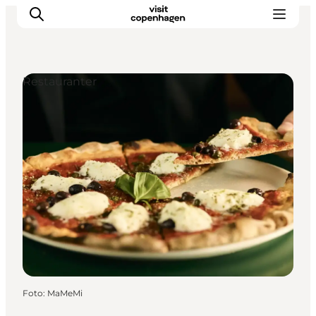
Restauranter
This is Copenhagen
Aktiviteter
Spis & drik
Områder
Planlæg din tur
CopenPay
Copenhagen Card
Foto
:
MaMeMi