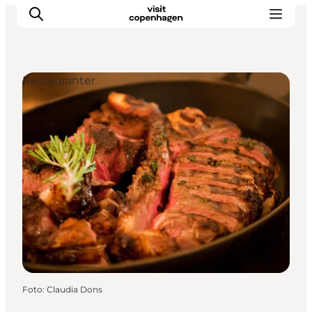
Restauranter
This is Copenhagen
Aktiviteter
Spis & drik
Områder
Planlæg din tur
CopenPay
Copenhagen Card
Foto
:
Claudia Dons