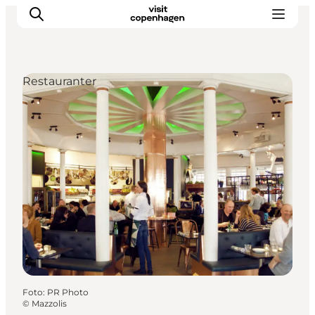
Restauranter
This is Copenhagen
Aktiviteter
Spis & drik
Områder
Planlæg din tur
CopenPay
Copenhagen Card
Foto
:
PR Photo
©
Mazzolis