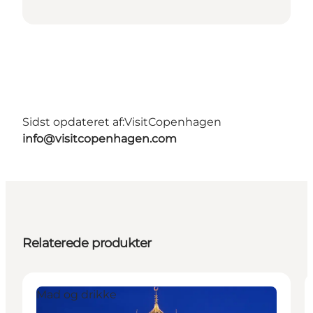
Sidst opdateret af:
VisitCopenhagen
info@visitcopenhagen.com
Relaterede produkter
Mad og drikke