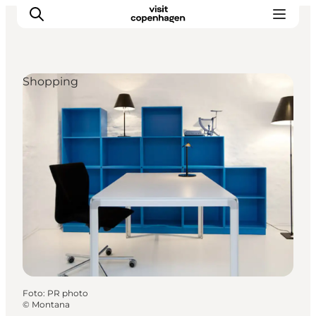
Shopping
This is Copenhagen
Aktiviteter
Spis & drik
Områder
Planlæg din tur
CopenPay
Copenhagen Card
Foto
:
PR photo
©
Montana