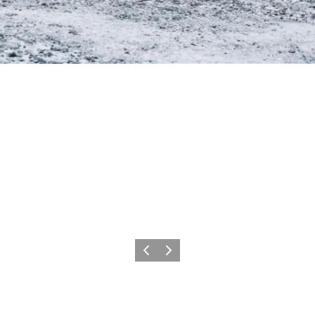
Forrige
Næste