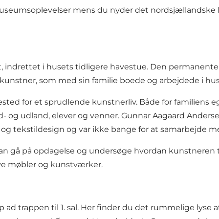
 museumsoplevelser mens du nyder det nordsjællandske
indrettet i husets tidligere havestue. Den permanente u
tner, som med sin familie boede og arbejdede i huset fr
ted for et sprudlende kunstnerliv. Både for familiens 
d- og udland, elever og venner. Gunnar Aagaard Andersen
- og tekstildesign og var ikke bange for at samarbejde 
 kan gå på opdagelse og undersøge hvordan kunstneren 
øve møbler og kunstværker.
p ad trappen til 1. sal. Her finder du det rummelige lyse a