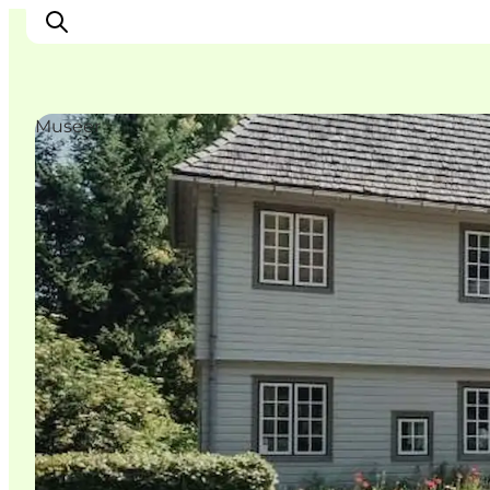
Museer
This is Copenhagen
Aktiviteter
Spis & drik
Områder
Planlæg din tur
CopenPay
Copenhagen Card