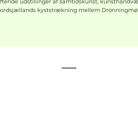
ende udstillinger af samtidskunst, kunsthåndvær
Nordsjællands kyststrækning mellem Dronningmøll