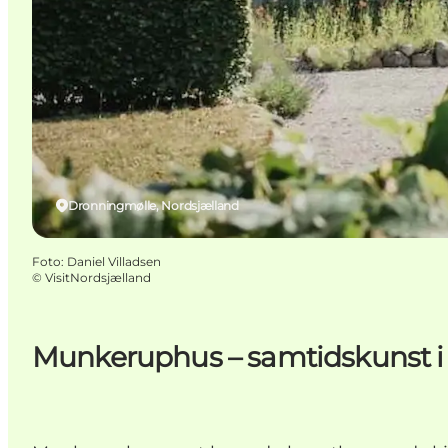
Dronningmølle, Nordsjælland
Foto
:
Daniel Villadsen
©
VisitNordsjælland
Munkeruphus – samtidskunst i 