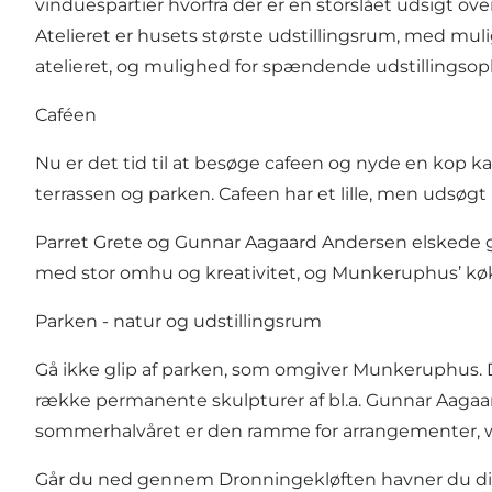
vinduespartier hvorfra der er en storslået udsigt 
Atelieret er husets største udstillingsrum, med mulig
atelieret, og mulighed for spændende udstillingso
Caféen
Nu er det tid til at besøge cafeen og nyde en kop ka
terrassen og parken. Cafeen har et lille, men udsøgt
Parret Grete og Gunnar Aagaard Andersen elskede god
med stor omhu og kreativitet, og Munkeruphus’ køk
Parken - natur og udstillingsrum
Gå ikke glip af parken, som omgiver Munkeruphus.
række permanente skulpturer af bl.a. Gunnar Aagaard 
sommerhalvåret er den ramme for arrangementer, wo
Går du ned gennem Dronningekløften havner du dire