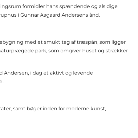
llingsrum formidler hans spændende og alsidige
keruphus i Gunnar Aagaard Andersens ånd.
 træbygning med et smukt tag af træspån, som ligger
den naturprægede park, som omgiver huset og strækker
d Andersen
, i dag et aktivt og levende
e.
akater, samt bøger inden for moderne kunst,