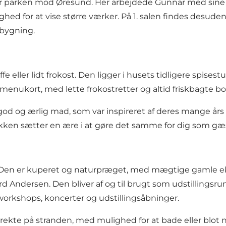
over parken mod Øresund. Her arbejdede Gunnar med sine 
hed for at vise større værker. På 1. salen findes desuden
pbygning.
ffe eller lidt frokost. Den ligger i husets tidligere spi
 menukort, med lette frokostretter og altid friskbagte bo
 og ærlig mad, som var inspireret af deres mange års op
ken sætter en ære i at gøre det samme for dig som gæ
 Den er kuperet og naturpræget, med mægtige gamle ek
Andersen. Den bliver af og til brugt som udstillingsrum f
rkshops, koncerter og udstillingsåbninger.
kte på stranden, med mulighed for at bade eller blot n