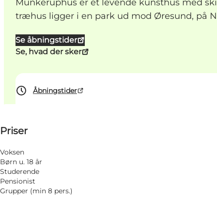
Munkeruphus er et levende kunsthus med skift
træhus ligger i en park ud mod Øresund, på 
Se åbningstider
Se, hvad der sker
Åbningstider
Se priser
Priser
Besøg hjemmeside
Venner, Min partner, Mig selv
Voksen
Børn u. 18 år
Studerende
Pensionist
Grupper (min 8 pers.)