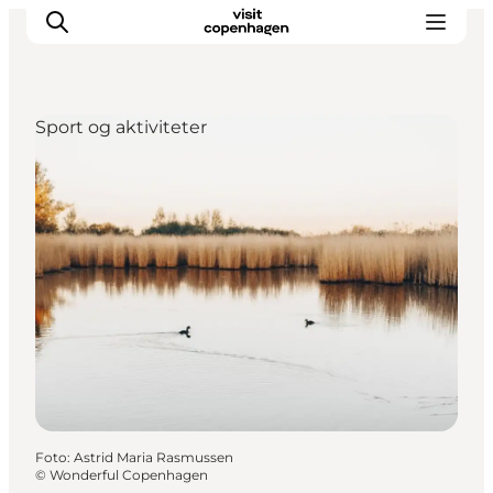
Sport og aktiviteter
This is Copenhagen
Aktiviteter
Spis & drik
Områder
Planlæg din tur
CopenPay
Copenhagen Card
Foto
:
Astrid Maria Rasmussen
©
Wonderful Copenhagen