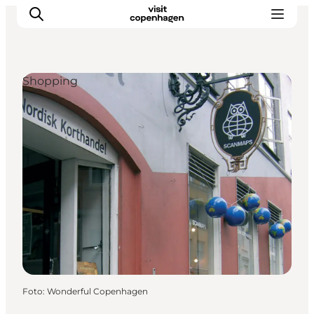
Shopping
This is Copenhagen
Aktiviteter
Spis & drik
Områder
Planlæg din tur
CopenPay
Copenhagen Card
Foto
:
Wonderful Copenhagen