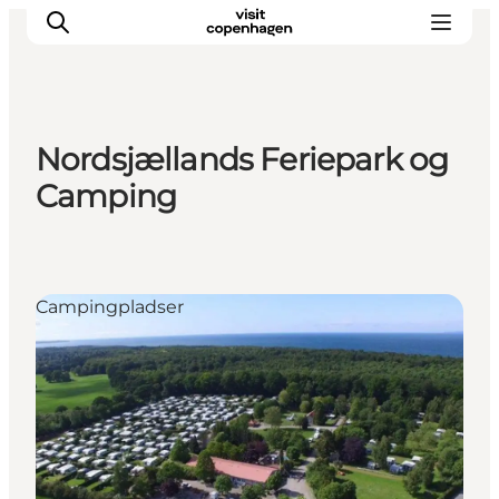
Nordsjællands Feriepark og
This is Copenhagen
Camping
Aktiviteter
Spis & drik
Områder
Campingpladser
Planlæg din tur
CopenPay
Copenhagen Card