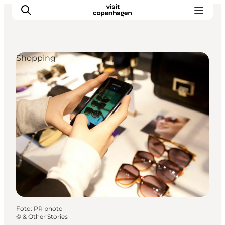
Shopping
This is Copenhagen
Aktiviteter
Spis & drik
Områder
Planlæg din tur
CopenPay
Copenhagen Card
Foto
:
PR photo
©
& Other Stories