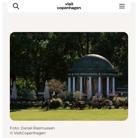
Lokale smagsoplevelser
This is Copenhagen
Aktiviteter
Spis & drik
Områder
Planlæg din tur
CopenPay
Copenhagen Card
Foto
:
Daniel Rasmussen
©
VisitCopenhagen