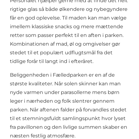
Personalet hjælper gerne med at finde det helt
rigtige glas så både ølkendere og nybegyndere
får en god oplevelse. Til maden kan man vælge
imellem klassiske snacks og mere mættende
retter som passer perfekt til en aften i parken.
Kombinationen af mad, øl og omgivelser gør
stedet til et populært udflugtsmål fra det
tidlige forår til langt ind i efteråret.
Beliggenheden i Fælledparken er en af de
største kvaliteter. Når solen skinner kan man
nyde varmen under parasollerne mens børn
leger i nærheden og folk slentrer gennem
parken. Når aftenen falder på forvandles stedet
til et stemningsfuldt samlingspunkt hvor lyset
fra pavillonen og den livlige summen skaber en
næsten festlig atmosfære.