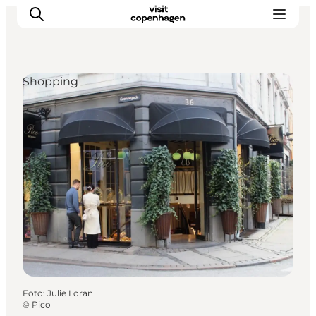
Shopping
This is Copenhagen
Aktiviteter
Spis & drik
Områder
Planlæg din tur
CopenPay
Copenhagen Card
Foto
:
Julie Loran
©
Pico