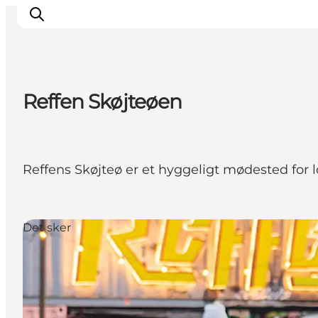
Reffen Skøjteøen
This is Copenhagen
Aktiviteter
Spis & drik
Reffens Skøjteø er et hyggeligt mødested for 
Områder
Planlæg din tur
CopenPay
Det sker
Copenhagen Card