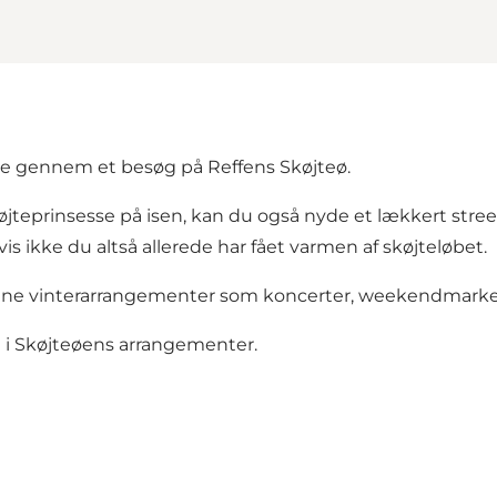
de gennem et besøg på Reffens Skøjteø.
jteprinsesse på isen, kan du også nyde et lækkert street f
hvis ikke du altså allerede har fået varmen af skøjteløbet.
ne vinterarrangementer som koncerter, weekendmarkede
d i Skøjteøens arrangementer.