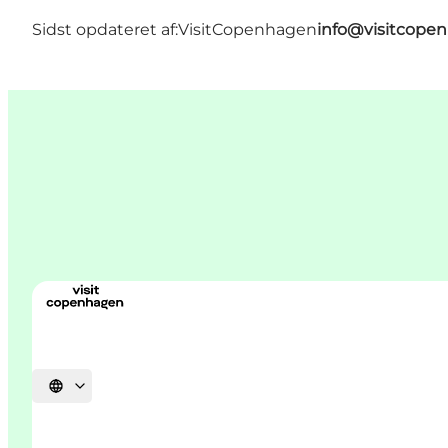
Sidst opdateret af:
VisitCopenhagen
info@visitcope
Vælg sprog