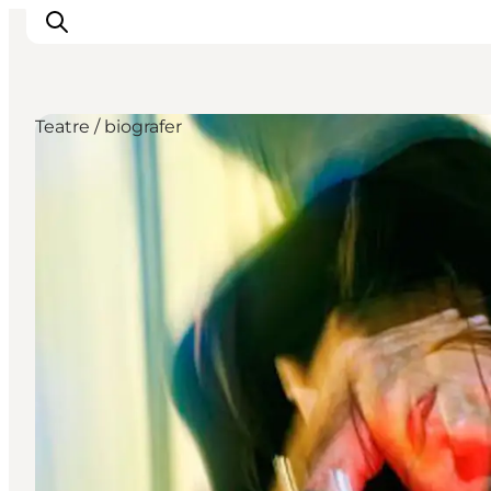
Teatre / biografer
This is Copenhagen
Aktiviteter
Spis & drik
Områder
Planlæg din tur
CopenPay
Copenhagen Card