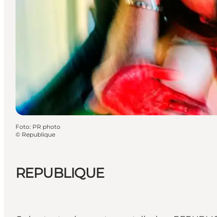
Foto
:
PR photo
©
Republique
REPUBLIQUE