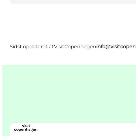
Sidst opdateret af:
VisitCopenhagen
info@visitcope