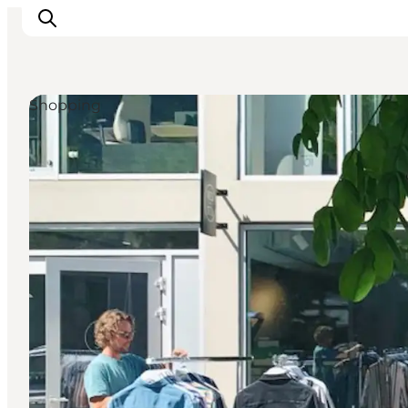
Shopping
This is Copenhagen
Aktiviteter
Spis & drik
Områder
Planlæg din tur
CopenPay
Copenhagen Card