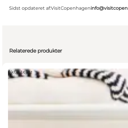
Sidst opdateret af:
VisitCopenhagen
info@visitcope
Relaterede produkter
Aktiviteter